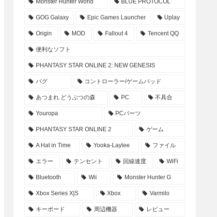
Monster Hunter World
BLUE PROTOCOL
GOG Galaxy
Epic Games Launcher
Uplay
Origin
MOD
Fallout 4
Tencent QQ
便利なソフト
PHANTASY STAR ONLINE 2: NEW GENESIS
バグ
コントローラー/ゲームパッド
あつまれ どうぶつの森
PC
不具合
Youropa
PCパーツ
PHANTASY STAR ONLINE 2
ゲーム
A Hat in Time
Yooka-Laylee
ファイル
エラー
テンセント
回線速度
WiFi
Bluetooth
Wii
Monster Hunter G
Xbox Series X|S
Xbox
Varmilo
キーボード
周辺機器
レビュー