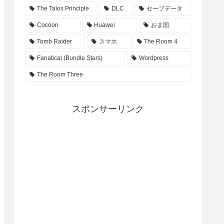
The Talos Principle
DLC
セーブデータ
Cocoon
Huawei
おま国
Tomb Raider
スマホ
The Room 4
Fanatical (Bundle Stars)
Wordpress
The Room Three
スポンサーリンク