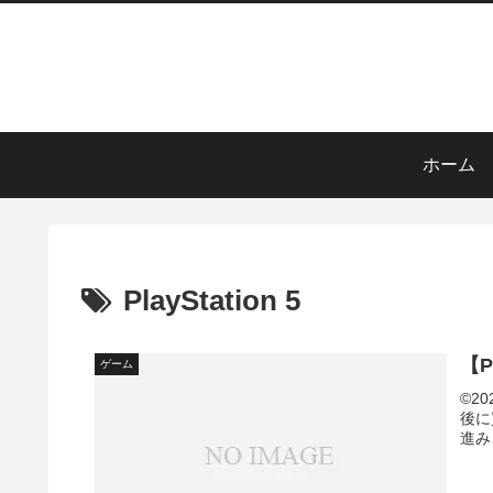
ホーム
PlayStation 5
【P
ゲーム
©202
後に
進み