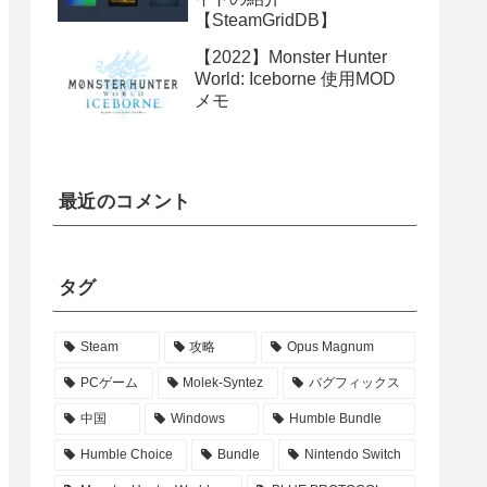
【SteamGridDB】
【2022】Monster Hunter
World: Iceborne 使用MOD
メモ
最近のコメント
タグ
Steam
攻略
Opus Magnum
PCゲーム
Molek-Syntez
バグフィックス
中国
Windows
Humble Bundle
Humble Choice
Bundle
Nintendo Switch