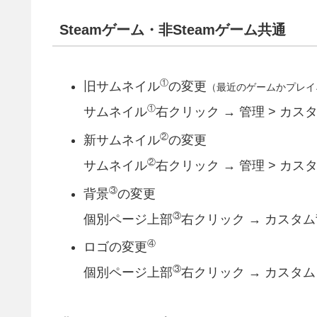
Steamゲーム・非Steamゲーム共通
①
旧サムネイル
の変更
（最近のゲームかプレイ
①
サムネイル
右クリック → 管理 > カ
②
新サムネイル
の変更
②
サムネイル
右クリック → 管理 > カ
③
背景
の変更
③
個別ページ上部
右クリック → カスタム
④
ロゴの変更
③
個別ページ上部
右クリック → カスタム