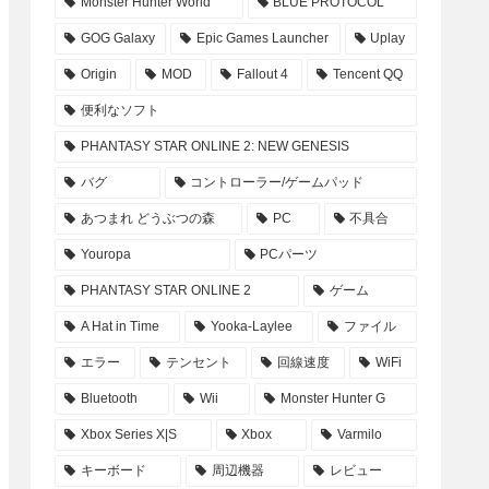
Monster Hunter World
BLUE PROTOCOL
GOG Galaxy
Epic Games Launcher
Uplay
Origin
MOD
Fallout 4
Tencent QQ
便利なソフト
PHANTASY STAR ONLINE 2: NEW GENESIS
バグ
コントローラー/ゲームパッド
あつまれ どうぶつの森
PC
不具合
Youropa
PCパーツ
PHANTASY STAR ONLINE 2
ゲーム
A Hat in Time
Yooka-Laylee
ファイル
エラー
テンセント
回線速度
WiFi
Bluetooth
Wii
Monster Hunter G
Xbox Series X|S
Xbox
Varmilo
キーボード
周辺機器
レビュー