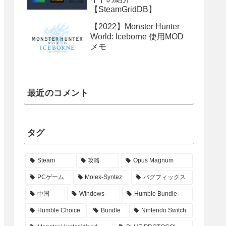
【SteamGridDB】
【2022】Monster Hunter
World: Iceborne 使用MOD
メモ
最近のコメント
タグ
Steam
攻略
Opus Magnum
PCゲーム
Molek-Syntez
バグフィックス
中国
Windows
Humble Bundle
Humble Choice
Bundle
Nintendo Switch