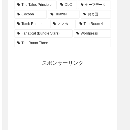
The Talos Principle
DLC
セーブデータ
Cocoon
Huawei
おま国
Tomb Raider
スマホ
The Room 4
Fanatical (Bundle Stars)
Wordpress
The Room Three
スポンサーリンク