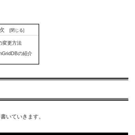
次
の変更方法
amGridDBの紹介
を書いていきます。