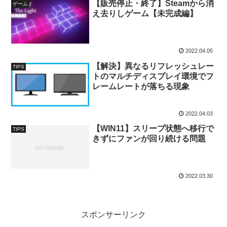
【販売停止・終了】Steamから消
ゲーム
え去りしゲーム【未完成編】
2022.04.05
【解決】異なるリフレッシュレー
TIPS
トのマルチディスプレイ環境でフ
レームレートが落ちる現象
2022.04.03
【WIN11】スリープ状態へ移行で
TIPS
きずにファンが回り続ける問題
2022.03.30
スポンサーリンク