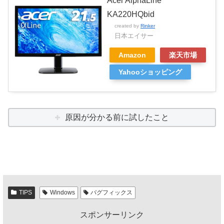
Acer AlphaLine
KA220HQbid
created by
Rinker
日本エイサー
Amazon
楽天市場
Yahooショッピング
原因が分かる前に試したこと
TIPS
Windows
バグフィックス
スポンサーリンク