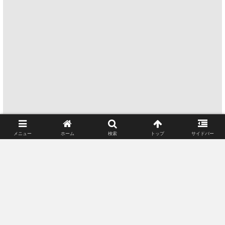
メニュー
ホーム
検索
トップ
サイドバー
対策①：低いリフレッシュレートのディスプレイを
外す
対策②：ウィンドウモードのゲームは低いリフレッ