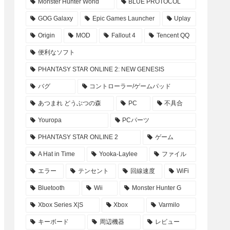
Monster Hunter World
BLUE PROTOCOL
GOG Galaxy
Epic Games Launcher
Uplay
Origin
MOD
Fallout 4
Tencent QQ
便利なソフト
PHANTASY STAR ONLINE 2: NEW GENESIS
バグ
コントローラー/ゲームパッド
あつまれ どうぶつの森
PC
不具合
Youropa
PCパーツ
PHANTASY STAR ONLINE 2
ゲーム
A Hat in Time
Yooka-Laylee
ファイル
エラー
テンセント
回線速度
WiFi
Bluetooth
Wii
Monster Hunter G
Xbox Series X|S
Xbox
Varmilo
キーボード
周辺機器
レビュー