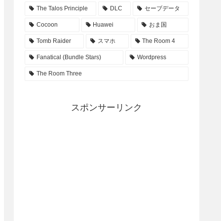
The Talos Principle
DLC
セーブデータ
Cocoon
Huawei
おま国
Tomb Raider
スマホ
The Room 4
Fanatical (Bundle Stars)
Wordpress
The Room Three
スポンサーリンク