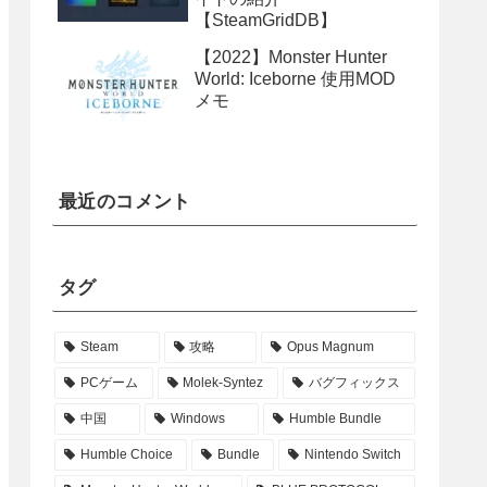
【SteamGridDB】
【2022】Monster Hunter
World: Iceborne 使用MOD
メモ
最近のコメント
タグ
Steam
攻略
Opus Magnum
PCゲーム
Molek-Syntez
バグフィックス
中国
Windows
Humble Bundle
Humble Choice
Bundle
Nintendo Switch