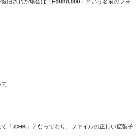
が復旧された場合は「
Found.000
」という名前のフォ
いて
。
全て「
.CHK
」となっており、ファイルの正しい拡張子