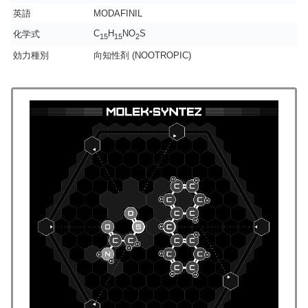
英語
MODAFINIL
C
H
NO
S
化学式
15
15
2
効力種別
向知性剤 (NOOTROPIC)