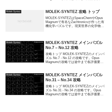
の最適化にチャレンジしてましたが、
MOLEK-SYNTEZはZachtronicsのゲーム
の中でも難易...
MOLEK-SYNTEZ 攻略 トップ
Molek-Syntez
MOLEK-SYNTEZはSpaceChemやOpus
Magnumで有名なZachtronicsが作った有
機化学パズルです。現実世界の化学物質
の分子構造は三次元的ですが、このゲー
ムでは二次元的に取り扱っています。化
学的な知識は必要ないです...
MOLEK-SYNTEZ メインパズル
Molek-Syntez
No.7 – No.12 攻略
攻略トップ MOLEK-SYNTEZのメインパ
ズル No.7 - No.12 の攻略です。Opus
Magnumの攻略では途中まで各評価要素
の最適化にチャレンジしてましたが、
MOLEK-SYNTEZはZachtronicsのゲーム
の中でも難...
MOLEK-SYNTEZ メインパズル
Molek-Syntez
No.31 – No.34 攻略
攻略トップ MOLEK-SYNTEZのメインパ
ズル No.31 - No.34 の攻略です。Opus
Magnumの攻略では途中まで各評価要素
の最適化にチャレンジしてましたが、
MOLEK-SYNTEZはZachtronicsのゲーム
の中でも...