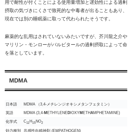
用で耐性が付くことによる使用量増加と遅効性による過剰
摂取の気づきにくさで致死的な中毒者が出ることもあり、
現在では別の睡眠薬に取って代わられたそうです。
麻薬的な乱用はされていないみたいですが、芥川龍之介や
マリリン・モンローがバルビタールの過剰摂取によって命
を落としています。
MDMA
日本語
MDMA （3,4-メチレンジオキシメタンフェタミン）
英語
MDMA (3,4-
M
ETHYLENE
D
IOXY
M
ETH
A
MPHETAMINE)
C
H
NO
化学式
11
15
2
効力種別
共感性向精神剤 (EMPATHOGEN)