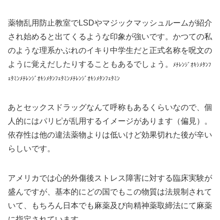
薬物乱用防止教室でLSDやマジックマッシュルームが紹介
され始めると出てくるような印象が強いです。かつての私
のような理系かぶれのイキり中学生だと正式名称を呪文の
ように覚えだしたりすることもあるでしょう。
ﾒﾁﾚﾝｼﾞｵｷｼﾒﾀﾝﾌ
ｪﾀﾐﾝ
ﾒﾁﾚﾝｼﾞｵｷｼﾒﾀﾝﾌｪﾀﾐﾝ
ﾒﾁﾚﾝｼﾞｵｷｼﾒﾀﾝﾌｪﾀﾐﾝ
あとセックスドラッグなんて呼称もあるくらいなので、個
人的にはパリピが乱用するイメージがあります（偏見）。
依存性は他の違法薬物よりは低いけど効果切れた後が辛い
らしいです。
アメリカでは心的外傷後ストレス障害に対する臨床実験が
盛んですが、基本的にどの国でもこの物質は法規制されて
いて、もちろん日本でも麻薬及び向精神薬取締法にて麻薬
に指定されています。