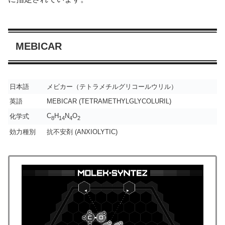
MEBICAR
日本語
メビカー（テトラメチルグリコールウリル）
英語
MEBICAR (TETRAMETHYLGLYCOLURIL)
C
H
N
O
化学式
8
14
4
2
効力種別
抗不安剤 (ANXIOLYTIC)