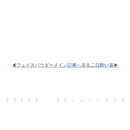
◀フェイスパウダー
メイン記事へ戻る
二日酔い薬▶
? ? ? ? ? ? ☿ ♄ ♃ ♂ ♀ ☽ ☉ ?