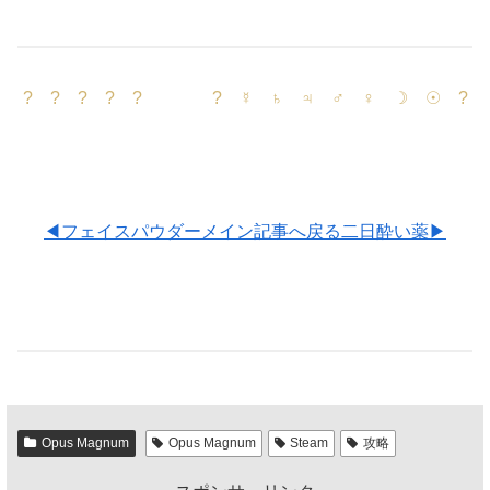
? ? ? ? ? ? ☿ ♄ ♃ ♂ ♀ ☽ ☉ ?
◀フェイスパウダー
メイン記事へ戻る
二日酔い薬▶
Opus Magnum
Opus Magnum
Steam
攻略