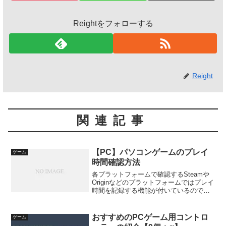
Reightをフォローする
Reight
関連記事
【PC】パソコンゲームのプレイ
ゲーム
時間確認方法
各プラットフォームで確認するSteamや
Originなどのプラットフォームではプレイ
時間を記録する機能が付いているのでそ
こから確認できます。（GOGは次の項目
で登場）良い点・ただクライアントから
見るだけなので手軽悪い点・各クライア
おすすめのPCゲーム用コントロ
ゲーム
ントをいち...