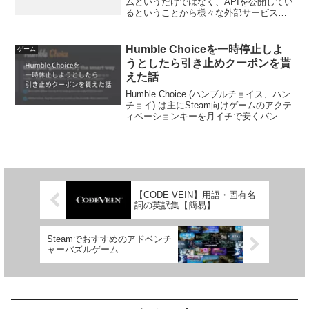
ムというだけではなく、APIを公開してい
るということから様々な外部サービスが
あります。紹介も兼ねてどのサイトがど
の様な機能を持っているかメモしていき
ます。紹介に移る前にSteamの外部サイ
Humble Choiceを一時停止しよ
ゲーム
トにおける...
うとしたら引き止めクーポンを貰
えた話
Humble Choice (ハンブルチョイス、ハン
チョイ) は主にSteam向けゲームのアクテ
ィベーションキーを月イチで安くバンド
ル形式で購入できるサブスクリプション
です。恐らくこの記事を見るような方は
既にHumble Choiceを購読...
【CODE VEIN】用語・固有名
詞の英訳集【簡易】
Steamでおすすめのアドベンチ
ャーパズルゲーム