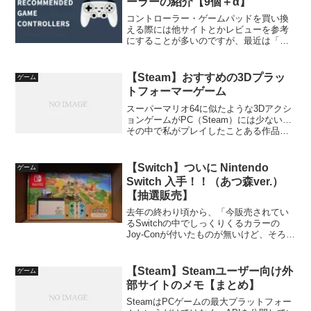
ーラーの紹介【9個＋α】
コントローラー・ゲームパッドを買い換
える際には他サイトとかレビューを参考
にすることが多いのですが、最近は「令
和最新版」や「202○最新版」で有名な無
名の中華系ブランドがあちこちにあって
「私が知らなかっただけの中堅ブラン
【Steam】おすすめの3Dプラッ
ゲーム
ド」なのか判別がつかな...
トフォーマーゲーム
スーパーマリオ64に似たような3Dアクシ
ョンゲームがPC（Steam）には少ない…
その中で私がプレイしたことある作品は
二つだけなので少ないってレベルじゃな
いけど、良い作品だったのでまとめとこ
う！！というわけで今回はSteamで販売
【Switch】ついに Nintendo
ゲーム
されている...
Switch 入手！！（あつ森ver.）
【抽選販売】
去年の終わり頃から、「今販売されてい
るSwitchの中でしっくりくるカラーの
Joy-Conが付いたものが無いけど、そろそ
ろ欲しいな」と思っておりました。そん
な中、「あつまれ どうぶつの森」通称、
あつ森のダウンロード版が同梱された
【Steam】Steamユーザー向け外
ゲーム
Switch...
部サイトのメモ【まとめ】
SteamはPCゲームの最大プラットフォー