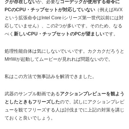
クが存在しない
か、必要な
コーデックが使用する命令に
PCのCPU・チップセットが対応していない
（例えばAVX
という拡張命令はIntel Core iシリーズ第一世代以前には対
応していません）、この2つが多いです。そのため、なる
べく
新しいCPU・チップセットのPCが望ましい
です。
処理性能自体は気にしないでいいです。カクカクだろうと
MHWが起動してムービーが見れれば問題ないので。
私はこの方法で無事詰みを解消できました。
武器のサンプル動画である
アクションプレビューを観よう
としたときもフリーズした
ので、試しにアクションプレビ
ューを観てフリーズする人は討伐までに上記の対策を講じ
ておくと良いでしょう。