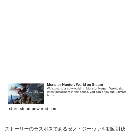
Monster Hunter: World on Steam
Welcome to a new world! In Monster Hunter: World, the
latest installment in the series, you can enjoy the ultimate
hunti...
store.steampowered.com
ストーリーのラスボスであるゼノ・ジーヴァを初回討伐