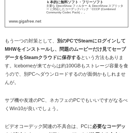
ｋ本的に無料ソフト・フリーソフト
主要な DirectShow フィルター ＆ DirectShow スプリッタ
ー に対応したコーデックパック「CCCP (Combined
Community Codec Pack) 」。
www.gigafree.net
もう一つの対策として、
別のPCでSteamにログインして
MHWをインストールし、問題のムービーだけ見てセーブ
データをSteamクラウドに保存する
という方法もありま
す。Iceborneが来てからは約100GBもストレージ容量を食
うので、別PCへダウンロードするのが面倒かもしれませ
んが。
サブ機や友達のPC、ネカフェのPCでもいいですがなるべ
くWin10が良いでしょう。
ビデオコーデック関連の不具合は、PCに
必要なコーデッ