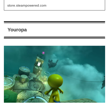
store.steampowered.com
Youropa