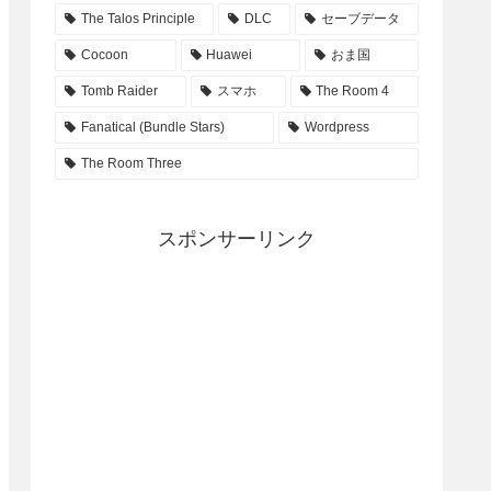
The Talos Principle
DLC
セーブデータ
Cocoon
Huawei
おま国
Tomb Raider
スマホ
The Room 4
Fanatical (Bundle Stars)
Wordpress
The Room Three
スポンサーリンク