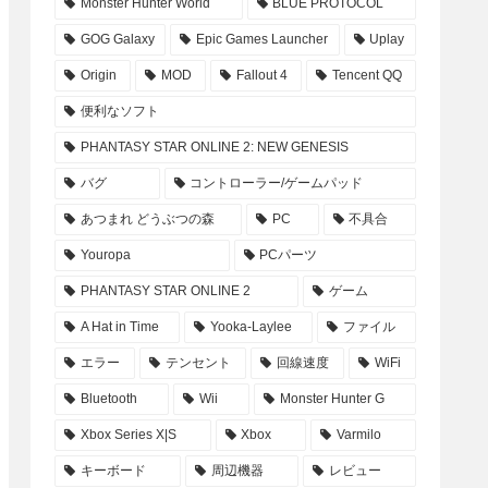
Monster Hunter World
BLUE PROTOCOL
GOG Galaxy
Epic Games Launcher
Uplay
Origin
MOD
Fallout 4
Tencent QQ
便利なソフト
PHANTASY STAR ONLINE 2: NEW GENESIS
バグ
コントローラー/ゲームパッド
あつまれ どうぶつの森
PC
不具合
Youropa
PCパーツ
PHANTASY STAR ONLINE 2
ゲーム
A Hat in Time
Yooka-Laylee
ファイル
エラー
テンセント
回線速度
WiFi
Bluetooth
Wii
Monster Hunter G
Xbox Series X|S
Xbox
Varmilo
キーボード
周辺機器
レビュー