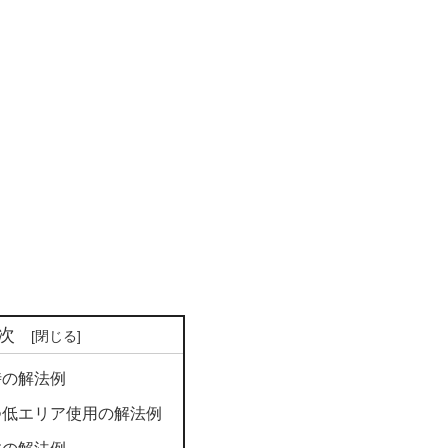
次
時の解法例
つ低エリア使用の解法例
数の解法例