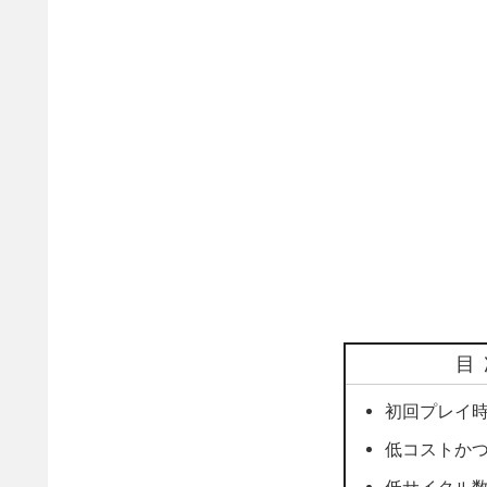
目
初回プレイ
低コストか
低サイクル