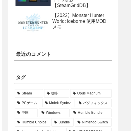
【SteamGridDB】
【2022】Monster Hunter
World: Iceborne 使用MOD
メモ
最近のコメント
タグ
Steam
攻略
Opus Magnum
PCゲーム
Molek-Syntez
バグフィックス
中国
Windows
Humble Bundle
Humble Choice
Bundle
Nintendo Switch