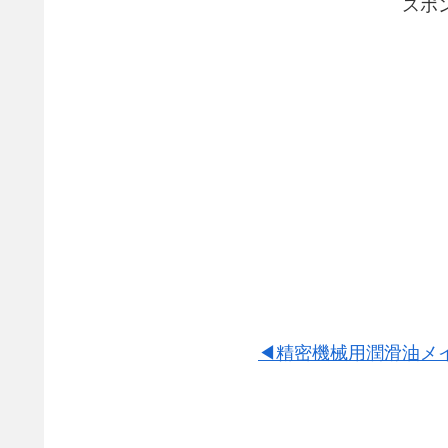
スポ
◀精密機械用潤滑油
メ