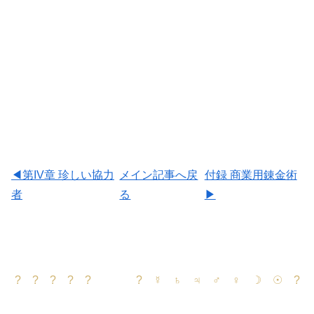
◀第IV章 珍しい協力
メイン記事へ戻
付録 商業用錬金術
者
る
▶
? ? ? ? ? ? ☿ ♄ ♃ ♂ ♀ ☽ ☉ ?