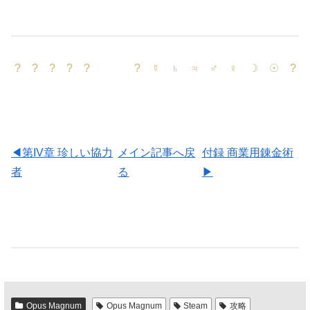
? ? ? ? ? ? ☿ ♄ ♃ ♂ ♀ ☽ ☉ ?
◀第IV章 珍しい協力
メイン記事へ戻
付録 商業用錬金術
者
る
▶
Opus Magnum
Opus Magnum
Steam
攻略