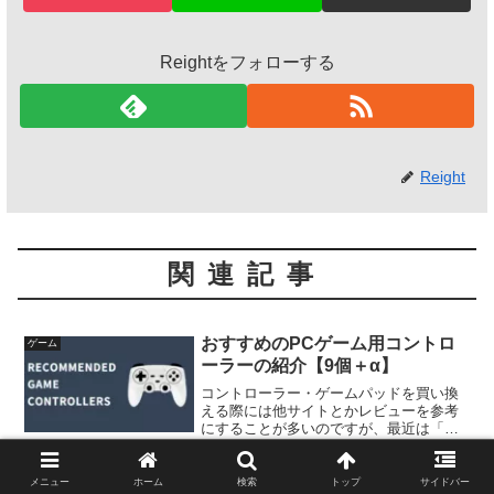
Reightをフォローする
Reight
関連記事
おすすめのPCゲーム用コントロ
ゲーム
ーラーの紹介【9個＋α】
コントローラー・ゲームパッドを買い換
える際には他サイトとかレビューを参考
にすることが多いのですが、最近は「令
和最新版」や「202○最新版」で有名な無
名の中華系ブランドがあちこちにあって
「私が知らなかっただけの中堅ブラン
メニュー
ホーム
検索
トップ
サイドバー
【Steam】おすすめの3Dプラッ
ゲーム