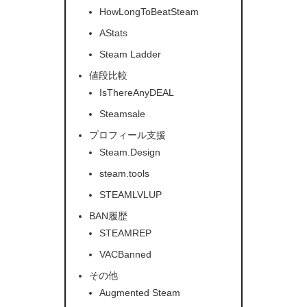
HowLongToBeatSteam
AStats
Steam Ladder
値段比較
IsThereAnyDEAL
Steamsale
プロフィール支援
Steam.Design
steam.tools
STEAMLVLUP
BAN履歴
STEAMREP
VACBanned
その他
Augmented Steam