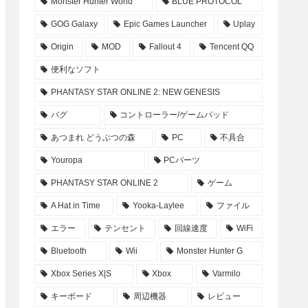
Monster Hunter World
BLUE PROTOCOL
GOG Galaxy
Epic Games Launcher
Uplay
Origin
MOD
Fallout 4
Tencent QQ
便利なソフト
PHANTASY STAR ONLINE 2: NEW GENESIS
バグ
コントローラー/ゲームパッド
あつまれ どうぶつの森
PC
不具合
Youropa
PCパーツ
PHANTASY STAR ONLINE 2
ゲーム
A Hat in Time
Yooka-Laylee
ファイル
エラー
テンセント
回線速度
WiFi
Bluetooth
Wii
Monster Hunter G
Xbox Series X|S
Xbox
Varmilo
キーボード
周辺機器
レビュー