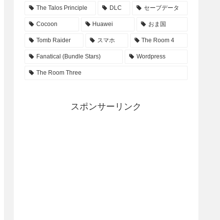
The Talos Principle
DLC
セーブデータ
Cocoon
Huawei
おま国
Tomb Raider
スマホ
The Room 4
Fanatical (Bundle Stars)
Wordpress
The Room Three
スポンサーリンク