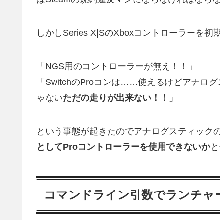
しかしSeries X|SのXboxコントローラ
「NGS用のコントローラーが無え！！」
「SwitchのProコンは……使えるけどア
ゃない
ただの走りが出来ない！！
」
という事態が起きたのでアナログスティック
としてProコントローラーを使用できないか
と
コマンドライン引数でランチャ