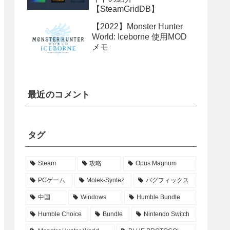
【SteamGridDB】
【2022】Monster Hunter
World: Iceborne 使用MOD
メモ
最近のコメント
タグ
Steam
攻略
Opus Magnum
PCゲーム
Molek-Syntez
バグフィックス
中国
Windows
Humble Bundle
Humble Choice
Bundle
Nintendo Switch