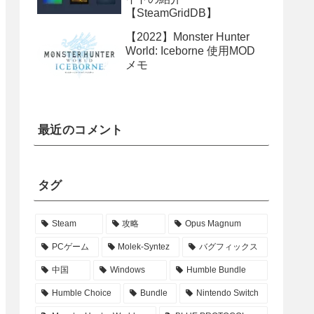
【SteamGridDB】
【2022】Monster Hunter
World: Iceborne 使用MOD
メモ
最近のコメント
タグ
Steam
攻略
Opus Magnum
PCゲーム
Molek-Syntez
バグフィックス
中国
Windows
Humble Bundle
Humble Choice
Bundle
Nintendo Switch