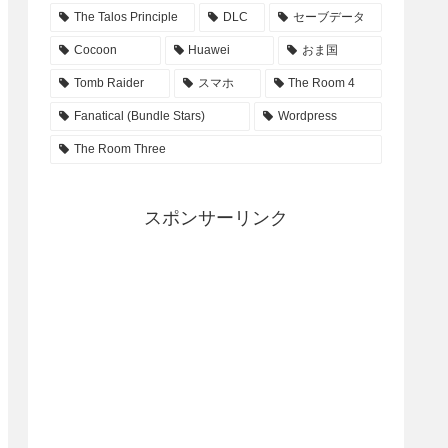
The Talos Principle
DLC
セーブデータ
Cocoon
Huawei
おま国
Tomb Raider
スマホ
The Room 4
Fanatical (Bundle Stars)
Wordpress
The Room Three
スポンサーリンク