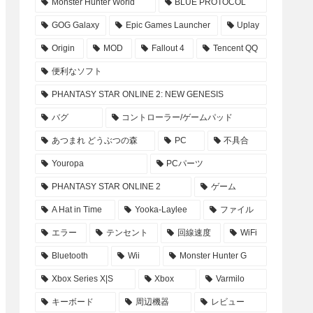
Monster Hunter World
BLUE PROTOCOL
GOG Galaxy
Epic Games Launcher
Uplay
Origin
MOD
Fallout 4
Tencent QQ
便利なソフト
PHANTASY STAR ONLINE 2: NEW GENESIS
バグ
コントローラー/ゲームパッド
あつまれ どうぶつの森
PC
不具合
Youropa
PCパーツ
PHANTASY STAR ONLINE 2
ゲーム
A Hat in Time
Yooka-Laylee
ファイル
エラー
テンセント
回線速度
WiFi
Bluetooth
Wii
Monster Hunter G
Xbox Series X|S
Xbox
Varmilo
キーボード
周辺機器
レビュー