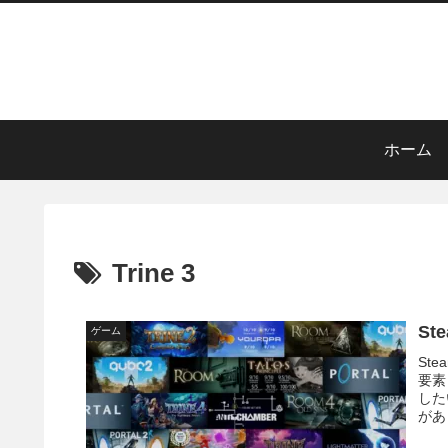
ホーム
Trine 3
S
ゲーム
St
要素
した
があ